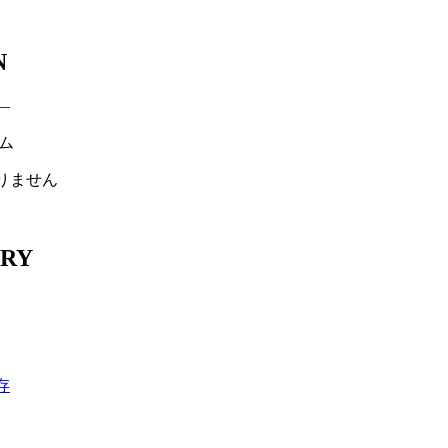
N
―
ム
りません
RY
存