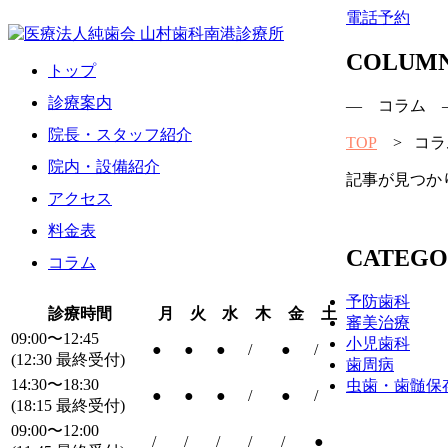
電話予約
COLUM
トップ
診療案内
― コラム 
院長・スタッフ紹介
TOP
> コラ
院内・設備紹介
記事が見つか
アクセス
料金表
CATEGO
コラム
予防歯科
診療時間
月
火
水
木
金
土
審美治療
09:00〜12:45
小児歯科
●
●
●
/
●
/
(12:30 最終受付)
歯周病
14:30〜18:30
虫歯・歯髄保
●
●
●
/
●
/
(18:15 最終受付)
09:00〜12:00
/
/
/
/
/
●